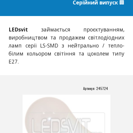
Серійний випуск 
🏢
LEDsvit
займається про
є
ктуванням,
виробництвом та продажем світлодіодних
ламп
серії
LS-SMD
з нейтрально / тепло-
білим кольором світіння та цоколем типу
E27.
Артикул: 
245724